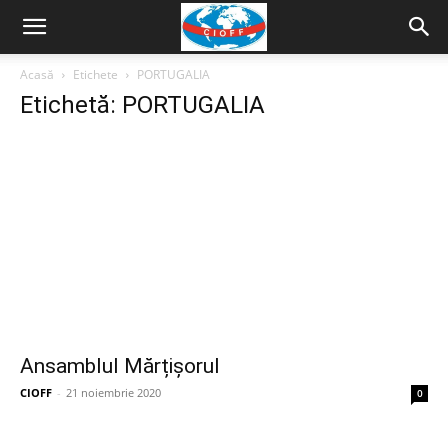
Acasă
Etichete
PORTUGALIA
Etichetă: PORTUGALIA
Ansamblul Mărțișorul
CIOFF
-
21 noiembrie 2020
0