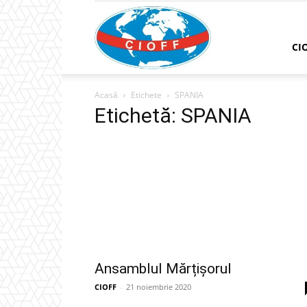
CIOFF
CI
Acasă
Etichete
SPANIA
România
Etichetă: SPANIA
Ansamblul Mărțișorul
CIOFF
-
21 noiembrie 2020