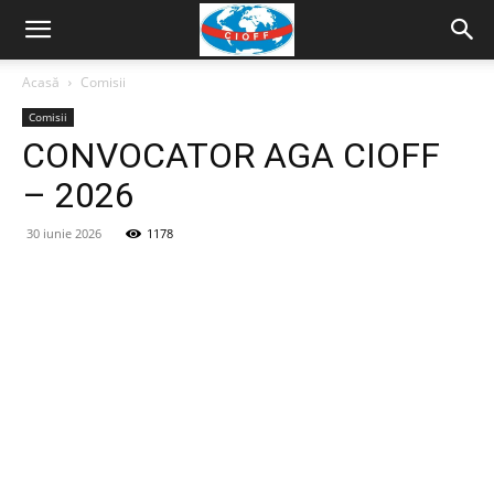
Acasă
Comisii
Comisii
CONVOCATOR AGA CIOFF
– 2026
30 iunie 2026
1178
Facebook
Twitter
Pinterest
WhatsAp