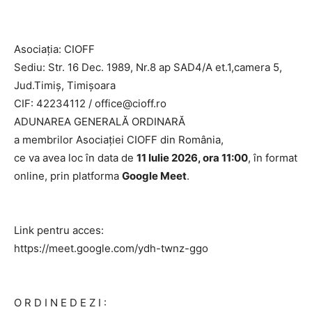
Asociația: CIOFF
Sediu: Str. 16 Dec. 1989, Nr.8 ap SAD4/A et.1,camera 5,
Jud.Timiș, Timișoara
CIF: 42234112 / office@cioff.ro
ADUNAREA GENERALĂ ORDINARĂ
a membrilor Asociației CIOFF din România,
ce va avea loc în data de
11 Iulie 2026, ora 11:00
, în format
online, prin platforma
Google Meet
.
Link pentru acces:
https://meet.google.com/ydh-twnz-ggo
O R D I N E D E Z I :