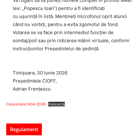
Vă rugăm să vă puneți numele complet în profilul Meet
(ex: „Popescu Ioan”) pentru a fi identificați
cu ușurință în listă. Mențineți microfonul oprit atunci
când nu vorbiți, pentru a evita zgomotul de fond.
Votarea se va face prin intermediul funcției de
sondaj/poll sau prin ridicarea mâinii virtuale, conform
instrucțiunilor Președintelui de ședință.
Timișoara, 30 Iunie 2026
Președintele CIOFF,
Adrian Frențescu
Convocator AGA 2026
Descarcă
Regulament