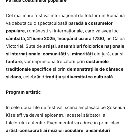
Parada costumelor populare
Cel mai mare festival internațional de folclor din România
va debuta cu o spectaculoasă
paradă a costumelor
populare
, românești și internaționale, care va avea loc
sâmbătă, 21 iunie 2025
,
începând cu ora 17:00
, pe Calea
Victoriei. Sute de
artiști
,
ansambluri folclorice naționale
și internaționale
,
comunități
și
minorități
din țară, dar și
fanfare
, vor impresiona trecătorii prin
costumele
tradiționale specifice
și prin
demonstrațiile de cântece
și dans
, celebrând
tradiția și diversitatea culturală
.
Program artistic
În cele două zile de festival, scena amplasată pe Șoseaua
Kiseleff va deveni epicentrul acestei sărbători a
folclorului autentic. Evenimentul va aduce în prim-plan
artiști consacrați ai muzicii populare
,
ansambluri