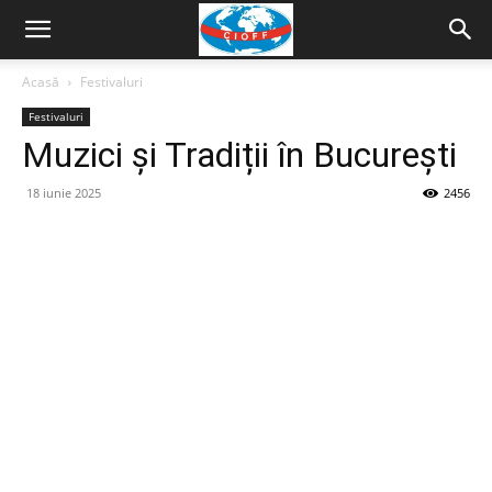
Acasă
Festivaluri
Festivaluri
Muzici și Tradiții în București
18 iunie 2025
2456
Facebook
Twitter
Pinterest
WhatsAp