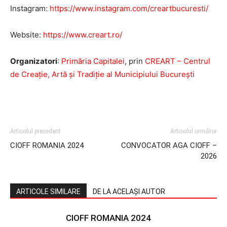
Instagram:
https://www.instagram.com/creartbucuresti/
Website:
https://www.creart.ro/
Organizatori
:
Primăria Capitalei
, prin
CREART – Centrul
de Creație, Artă și Tradiție al Municipiului București
Facebook
Twitter
Pinterest
WhatsAp
Articolul precedent
Articolul următor
CIOFF ROMANIA 2024
CONVOCATOR AGA CIOFF –
2026
ARTICOLE SIMILARE
DE LA ACELAȘI AUTOR
CIOFF ROMANIA 2024