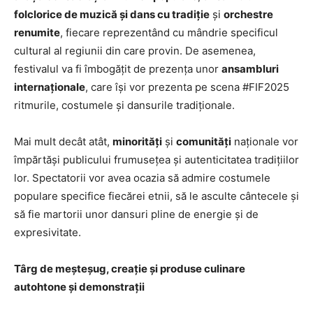
folclorice de muzică și dans cu tradiție
și
orchestre
renumite
, fiecare reprezentând cu mândrie specificul
cultural al regiunii din care provin. De asemenea,
festivalul va fi îmbogățit de prezența unor
ansambluri
internaționale
, care își vor prezenta pe scena #FIF2025
ritmurile, costumele și dansurile tradiționale.
Mai mult decât atât,
minorități
și
comunități
naționale vor
împărtăși publicului frumusețea și autenticitatea tradițiilor
lor. Spectatorii vor avea ocazia să admire costumele
populare specifice fiecărei etnii, să le asculte cântecele și
să fie martorii unor dansuri pline de energie și de
expresivitate.
Târg de meșteșug, creație și produse culinare
autohtone și demonstrații