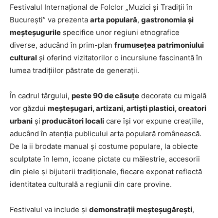
Festivalul Internațional de Folclor „Muzici și Tradiții în
București” va prezenta
arta populară
,
gastronomia și
meșteșugurile
specifice unor regiuni etnografice
diverse, aducând în prim-plan
frumusețea patrimoniului
cultural
și oferind vizitatorilor o incursiune fascinantă în
lumea tradițiilor păstrate de generații.
În cadrul târgului,
peste 90
de căsuțe
decorate cu migală
vor găzdui
meșteșugari, artizani, artiști plastici, creatori
urbani
și
producători locali
care își vor expune creațiile,
aducând în atenția publicului arta populară românească.
De la ii brodate manual și costume populare, la obiecte
sculptate în lemn, icoane pictate cu măiestrie, accesorii
din piele și bijuterii tradiționale, fiecare exponat reflectă
identitatea culturală a regiunii din care provine.
Festivalul va include și
demonstrații meșteșugărești
,