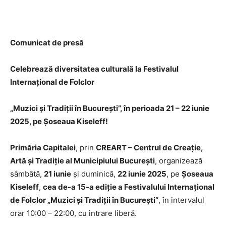
Comunicat de presă
Celebrează diversitatea culturală la Festivalul
Internațional de Folclor
„Muzici și Tradiții în București”, în perioada 21 – 22 iunie
2025, pe Șoseaua Kiseleff!
Primăria Capitalei
, prin
CREART – Centrul de Creație,
Artă și Tradiție al Municipiului București
, organizează
sâmbătă,
21 iunie
și duminică,
22 iunie 2025
, pe
Șoseaua
Kiseleff
,
cea de-a 15-a ediție a Festivalului Internațional
de Folclor „Muzici și Tradiții în București”
, în intervalul
orar 10:00 – 22:00, cu intrare liberă.