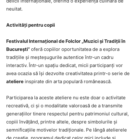
delicii internaționale, oferind o experiență culinară de
neuitat.
Activități pentru copii
Festivalul Internațional de Folclor „Muzici și Tradiții în
București”
oferă copiilor oportunitatea de a explora
tradițiile și meșteșugurile autentice într-un cadru
interactiv. Într-un spațiu dedicat, micii participanți vor
avea ocazia să își dezvolte creativitatea printr-o serie de
ateliere
inspirate din arta populară românească.
Participarea la aceste ateliere nu este doar o activitate
recreativă, ci și o modalitate valoroasă de a transmite
generațiilor tinere respectul pentru patrimoniul cultural,
copiii învățând, printre altele, despre simbolurile și
semnificațiile motivelor tradiționale. Pe lângă atelierele
de creație, programul dedicat celor mici include și