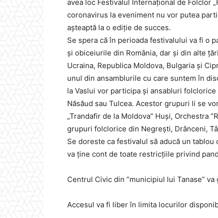
avea loc Festivalul Internațional de Folclor
coronavirus la eveniment nu vor putea partic
așteaptă la o ediție de succes.
Se spera că în perioada festivalului va fi o 
și obiceiurile din România, dar și din alte ță
Ucraina, Republica Moldova, Bulgaria și Cip
unul din ansamblurile cu care suntem în disc
la Vaslui vor participa și ansabluri folclorice d
Năsăud sau Tulcea. Acestor grupuri li se vor
„Trandafir de la Moldova” Huși, Orchestra ”R
grupuri folclorice din Negrești, Drânceni, T
Se doreste ca festivalul să aducă un tablou c
va ține cont de toate restricțiile privind pa
Centrul Civic din ”municipiul lui Tanase” va 
Accesul va fi liber în limita locurilor disponib