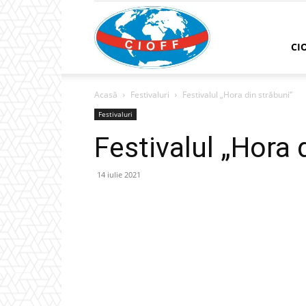
CIOFF
CI
Acasă
Festivaluri
Festivalul „Hora din străbuni”
România
Festivaluri
Festivalul „Hora 
14 iulie 2021
Facebook
Twitter
Pinterest