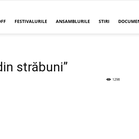
OFF
FESTIVALURILE
ANSAMBLURILE
STIRI
DOCUME
din străbuni”
1298
WhatsApp