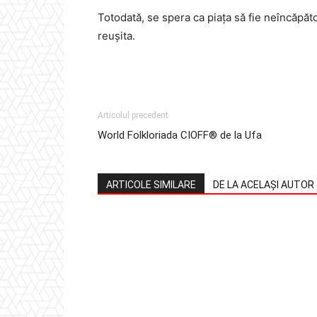
Totodată, se spera ca piața să fie neîncăpăto
reușita.
Facebook
Twitter
Pinterest
Articolul precedent
World Folkloriada CIOFF® de la Ufa
ARTICOLE SIMILARE
DE LA ACELAȘI AUTOR