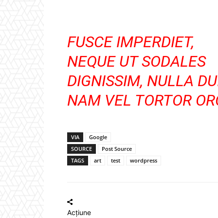
FUSCE IMPERDIET,
NEQUE UT SODALES
DIGNISSIM, NULLA DUI
NAM VEL TORTOR ORC
VIA
Google
SOURCE
Post Source
TAGS
art
test
wordpress
Acțiune