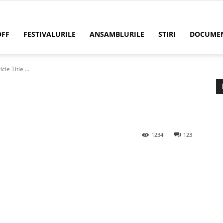
OFF
FESTIVALURILE
ANSAMBLURILE
STIRI
DOCUME
icle Title ...
1234
123