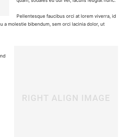
quam, sodales eu dui vel, iaculis feugiat nunc.
Pellentesque faucibus orci at lorem viverra, id
u a molestie bibendum, sem orci lacinia dolor, ut
end