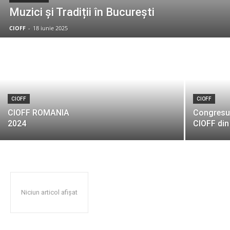
Muzici și Tradiții în București
CIOFF
-
18 iunie 2025
CIOFF
CIOFF
CIOFF ROMANIA
Congresu
2024
CIOFF din
Niciun articol afișat